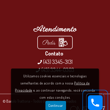
Atendimento
Pedir
Contato
(43) 3345-3131

(43) 3344-0303

Utilizamos cookies essenciais e tecnologias
semelhantes de acordo com a nossa
Política de
Privacidade
e, ao continuar navegando, você concorda
com estas condições.
© Barolo Trattoria - Todos os Direitos Reservados
Continuar